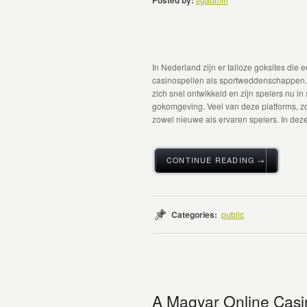
Posted by:
In Nederland zijn er talloze goksites di
casinospellen als sportweddenschappen. M
zich snel ontwikkeld en zijn spelers nu i
gokomgeving. Veel van deze platforms, z
zowel nieuwe als ervaren spelers. In deze
CONTINUE READING →
Categories:
public
A Magyar Online Casi