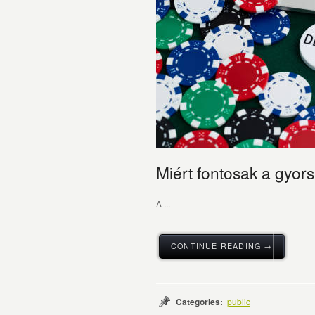
Miért fontosak a gyors
A ...
CONTINUE READING →
Categories:
public