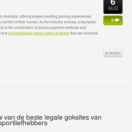
6
AUG
in Australia, offering players exciting gaming experiences
0
comfort of their homes. As the industry evolves, a key factor
ino is the combination of secure payment methods and
d at a
fast withdrawal online casino australia
that can enhance
w van de beste legale goksites van
portliefhebbers