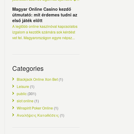
Magyar Online Casino kezdő
útmutató: mit érdemes tudni az
első játék előtt
A legtöbb online kaszinóval kapcsolatos
izgalom a kezdők számára sok kérdést
vet fel. Magyarországon egyre népsz...
Categories
Blackjack Online Xon Bet
(1)
Leisure
(1)
public
(301)
slot online
(1)
Winspirit Poker Online
(1)
Αναλήψεις Καταθέσεις
(1)