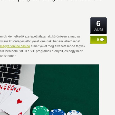
6
AUG
ramok kiemelkedő szerepet játszanak, különösen a magyar
0
mcsak különleges előnyöket kínálnak, hanem lehetőséget
 magyar online casino
élményeket még élvezetesebbé tegyék
cikkben bemutatjuk a VIP programok előnyeit, és hogy miért
 kaszinóban.