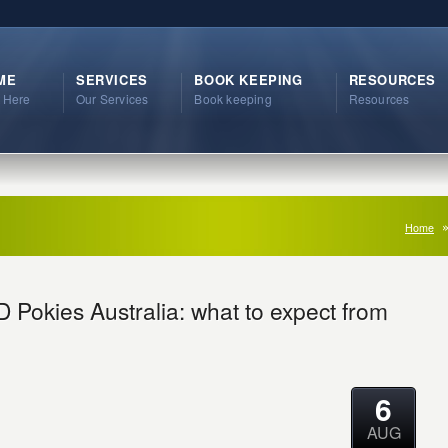
ME
SERVICES
BOOK KEEPING
RESOURCES
t Here
Our Services
Book keeping
Resources
Home
ID Pokies Australia: what to expect from
6
AUG